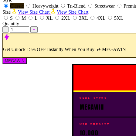
Classic
Heavyweight
Tri-Blend
Streetwear
Premi
Size
View Size Chart
View Size Chart
S
M
L
XL
2XL
3XL
4XL
5XL
Quantity
-
+
Get
Unlock 15%
OFF Instantly When You Buy
5+ MEGAWIN
MEGAWIN
NAMA SITUS
MEGAWIN
MIN DEPOSIT
10.000