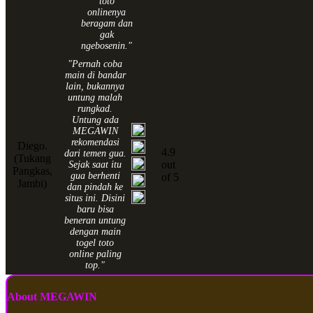
toto
onlinenya
beragam dan
gak
ngebosenin."
"Pernah coba
main di bandar
lain, bukannya
untung malah
rungkad.
Untung ada
MEGAWIN
rekomendasi
Diego.
4.9
dari temen gua.
(Tukang
out
Sejak saat itu
Pangkas,
gua berhenti
of 5
Jambi)
dan pindah ke
situs ini. Disini
baru bisa
beneran untung
dengan main
togel toto
online paling
top."
About MEGAWIN