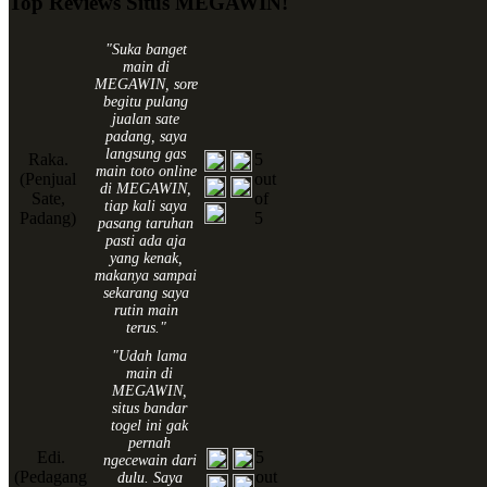
Top Reviews Situs MEGAWIN!
"Suka banget
main di
MEGAWIN, sore
begitu pulang
jualan sate
padang, saya
langsung gas
Raka.
5
main toto online
(Penjual
out
di MEGAWIN,
Sate,
of
tiap kali saya
Padang)
5
pasang taruhan
pasti ada aja
yang kenak,
makanya sampai
sekarang saya
rutin main
terus."
"Udah lama
main di
MEGAWIN,
situs bandar
togel ini gak
pernah
Edi.
5
ngecewain dari
(Pedagang
out
dulu. Saya