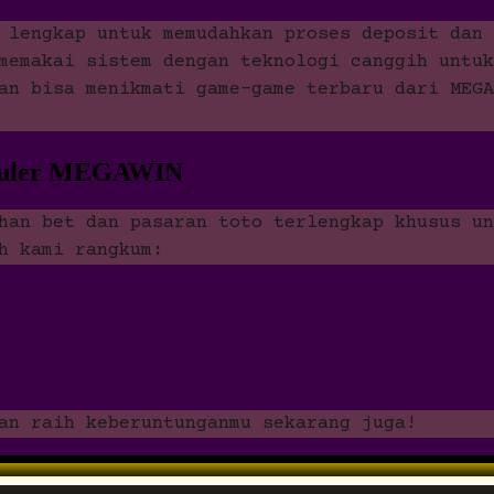
 lengkap untuk memudahkan proses deposit dan 
memakai sistem dengan teknologi canggih untuk
an bisa menikmati game-game terbaru dari MEGA
Populer MEGAWIN
han bet dan pasaran toto terlengkap khusus un
h kami rangkum:
an raih keberuntunganmu sekarang juga!