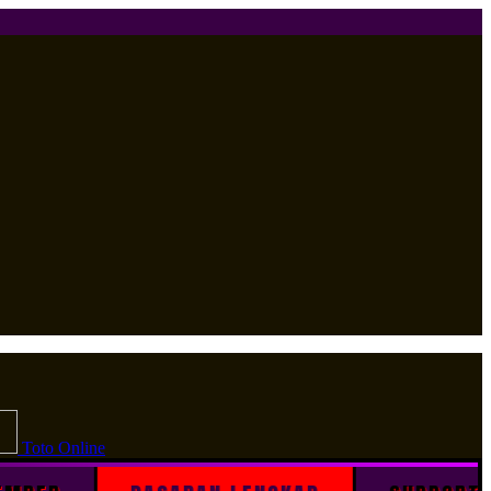
Toto Online