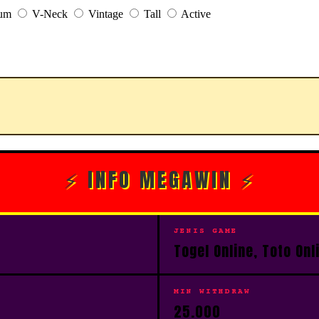
um
V-Neck
Vintage
Tall
Active
⚡ INFO MEGAWIN ⚡
JENIS GAME
Togel Online, Toto Onl
MIN WITHDRAW
25.000