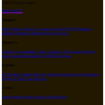
100% Free Exchanges.
MEGASLOT
Support
Order Status
Contact Us
Coupon Codes
FAQ
Free Shipping
Refunds & Returns
Shipping Info
Size Chart
About Us
About Us
Accessibility
Create a Dashery Store
Careers
Hire an
Artist
Social Responsibility
TeePublic Reviews
Explore
All Designs
Content Directory
Featured Artists
Newest Designers
Newest T-Shirts
Tag Directory
Artists
Artist Signup
Design Guide
TeePublic Blog