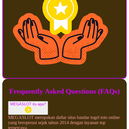
Frequently Asked Questions (FAQs)
MEGASLOT itu apa?
MEGASLOT merupakan daftar situs bandar togel toto online
yang beroperasi sejak tahun 2014 dengan layanan top
terpercaya.