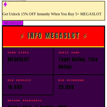
Get
Unlock 15%
OFF Instantly When You Buy
5+ MEGASLOT
MEGASLOT
⚡ INFO MEGASLOT ⚡
NAMA SITUS
JENIS GAME
MEGASLOT
Togel Online, Toto
Online
MIN DEPOSIT
MIN WITHDRAW
10.000
25.000
METODE TRANSAKSI