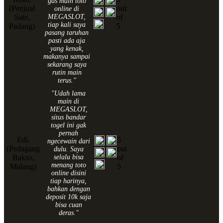
gas main toto
(Penjual
out
online di
Sate,
MEGASLOT,
of
tiap kali saya
Padang)
5
pasang taruhan
pasti ada aja
yang kenak,
makanya sampai
sekarang saya
rutin main
terus."
"Udah lama
main di
MEGASLOT,
situs bandar
togel ini gak
pernah
Edi.
5
ngecewain dari
(Pedagang
out
dulu. Saya
Bakso,
selalu bisa
of
menang toto
Malang)
5
online disini
tiap harinya,
bahkan dengan
deposit 10k saja
bisa cuan
deras."