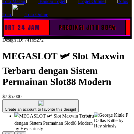
Toto Macau
Bandar Togel
Togel Online
Situs
Toto
Toto Online
24 JAM
PREDIKSI JITU 98%
WD CEP
Design ID: 74165272
MEGASLOT 🛩️ Slot Maxwin
Terbaru dengan Sistem
Permainan Slot88 Modern
$7
$5.000
Create an account to favorite this design!