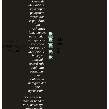
"Cuma di
MEGASLOT
saya dapat
pelayanan
ramah dan
cepat. Situs
lain
livechatnya
lama banget
balas, udah
4.9
gitu gamenya
Achai.
out
saya coba
(Pengangguran,
gak seru. Di
of
Medan)
MEGASLOT
5
ini saya
dilayani
seperti raja,
udah gitu
permainan
toto
onlinenya
beragam dan
gak
ngebosenin."
"Pernah coba
main di bandar
lain, bukannya
untung malah