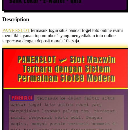
Bank Lokal · E-wallet · QRIS
Description
PANENSLOT
termasuk login situs bandar togel toto online resmi
memiliki layanan top number 1 yang menyediakan toto online
terpercaya dengan deposit murah 10k saja.
PANENSLOT 🛩️ Slot Maxwin
Terbaru dengan Sistem
Permainan Slot88 Modern
PANENSLOT
termasuk ke dalam daftar situs
bandar togel toto online resmi yang
menyediakan layanan paling top, tercepat,
ramah, responsif serta adil. Dengan
begitu, banyak pemain tertarik bermain di