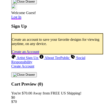
Welcome Guest!
Log In
Sign Up
Create an account to save your favorite designs for viewing
anytime, on any device.
Create an Account
Artist Sign Up
About TeePublic
Social
Responsibility
Create Account
Cart Preview (0)
You're
$70.00
Away from
FREE US Shipping!
$0
$70