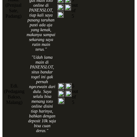
gas main toto
(Penjual
out
online di
Sate,
PANENSLOT,
of
tiap kali saya
Padang)
5
pasang taruhan
pasti ada aja
yang kenak,
makanya sampai
sekarang saya
rutin main
terus."
"Udah lama
main di
PANENSLOT,
situs bandar
togel ini gak
pernah
Edi.
5
ngecewain dari
(Pedagang
out
dulu. Saya
Bakso,
selalu bisa
of
menang toto
Malang)
5
online disini
tiap harinya,
bahkan dengan
deposit 10k saja
bisa cuan
deras."