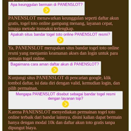
Apa keunggulan bermain di PANENSLOT?
PANENSLOT menawarkan keunggulan seperti daftar akun
gratis, togel toto online gampang menang, layanan cepat,
hingga metode transaksi terlengkap.
Apakah situs bandar togel toto online PANENSLOT resmi?
Ya, PANENSLOT merupakan situs bandar togel toto online
resmi yang menjamin keamanan akses dan login untuk para
pemain togel online.
Bagaimana cara aman daftar akun di PANENSLOT?
Kunjungi situs PANENSLOT di pencarian google, klik
tombol daftar, isi data diri dengan valid, kemudian login, dan
pilih permainan.
Mengapa PANENSLOT disebut sebagai bandar togel resmi
dengan layanan top?
Karena PANENSLOT menyediakan permainan togel toto
online terbaik dari bandar lainnya, disini kalian dapat bermain
hanya dengan modal 10k dan daftar akun toto gratis tanpa
dipungut biaya.