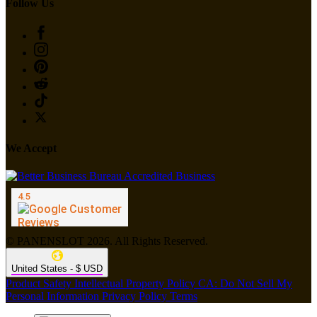
Follow Us
We Accept
© PANENSLOT 2026. All Rights Reserved.
United States - $ USD
Product Safety
Intellectual Property Policy
CA: Do Not Sell My
Personal Information
Privacy Policy
Terms