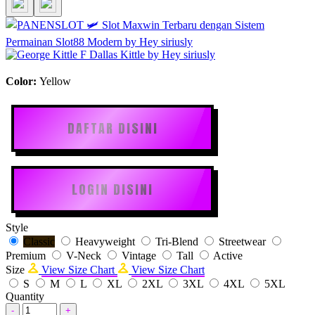
Color:
Yellow
DAFTAR DISINI
LOGIN DISINI
Style
Classic
Heavyweight
Tri-Blend
Streetwear
Premium
V-Neck
Vintage
Tall
Active
Size
View Size Chart
View Size Chart
S
M
L
XL
2XL
3XL
4XL
5XL
Quantity
-
+