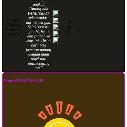
rungkad.
Untung ada
PANENSLOT
rekomendasi
Diego.
4.9
dari temen gua.
(Tukang
out
Sejak saat itu
Pangkas,
gua berhenti
of 5
Jambi)
dan pindah ke
situs ini. Disini
baru bisa
beneran untung
dengan main
togel toto
online paling
top."
About PANENSLOT