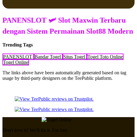
PANENSLOT 🛩️ Slot Maxwin Terbaru
dengan Sistem Permainan Slot88 Modern
Trending Tags
PANENSLOT
Bandar Togel
Situs Togel
Togel Toto Online
Togel Online
The links above have been automatically generated based on tag
usage by third-party designers on the TeePublic platform.
Don't love it? We'll fix it. For free.