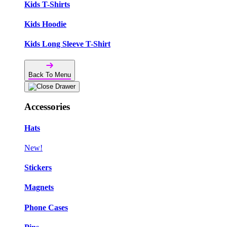
Kids T-Shirts
Kids Hoodie
Kids Long Sleeve T-Shirt
Back To Menu
Accessories
Hats
New!
Stickers
Magnets
Phone Cases